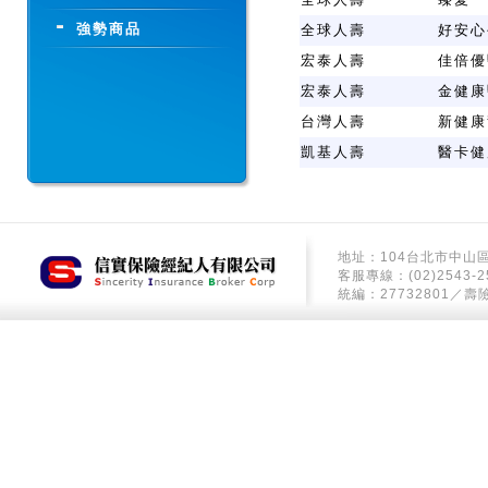
強勢商品
全球人壽
好安心
宏泰人壽
佳倍優
宏泰人壽
金健康
台灣人壽
新健康
凱基人壽
醫卡健
地址：104台北市中山區
客服專線：(02)2543-2
統編：27732801／壽險